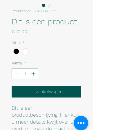
Productcode: 364115376135191
Dit is een product
Prijs
€ 10,00
Kleur
*
Aantal
*
In winkelwagen
Dit is een 
productbeschrijving. Hier kunt 
u meer details kwijt over uw 
product, zoals de maat, het 